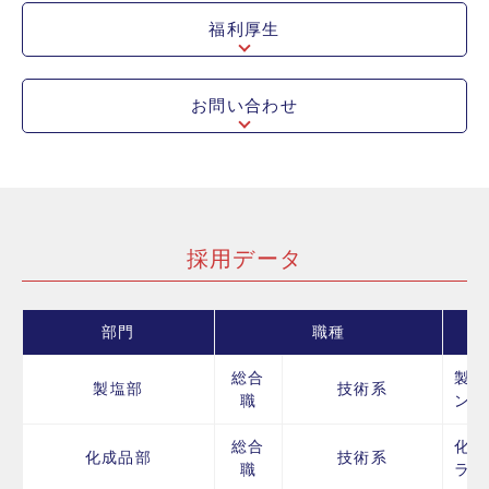
福利厚生
お問い合わせ
採用データ
部門
職種
総合
製塩
製塩部
技術系
職
ン作
総合
化成
化成品部
技術系
職
ラン