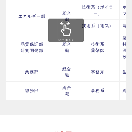
技術系（ボイラ
ボイ
総合
ー）
プラ
エネルギー部
職
技術系（電気）
電気
製品
scrollable
品質保証部
総合
技術系
持・
研究開発部
職
薬剤師
医薬
改善
総合
業務部
事務系
生産
職
総合
総務部
事務系
総務
職