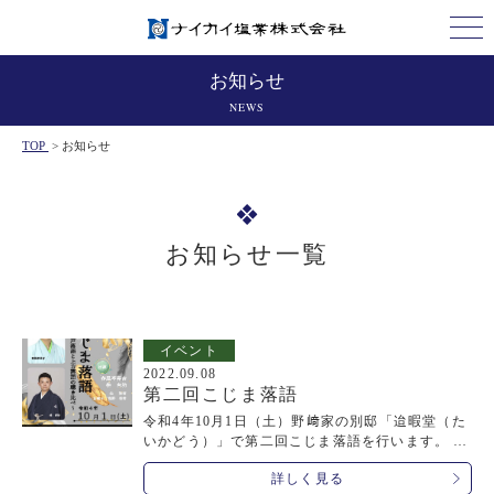
お知らせ
NEWS
TOP
>
お知らせ
お知らせ一覧
イベント
2022.09.08
第二回こじま落語
令和4年10月1日（土）野﨑家の別邸「迨暇堂（た
いかどう）」で第二回こじま落語を行います。 普
段は非公開の迨暇堂を一般公開致しますので、10
詳しく見る
0畳間の圧巻の雰囲気も併せてお楽しみ下さい。