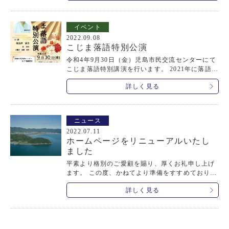
午前の部は親子向けとなっており、お子様もお楽
しみいただけるやさしい内容となっております。
ご興味のある方はぜびお気軽にお越し下さい。 料
イベント
金は無料ですが、ご予約制となっておりますの
2022.09.08
で、ご予約・お問い合わせは旧野﨑家住宅・野﨑
こじま落語特別公演
家塩業歴史館までお願い致します。 TEL：086-47
2-2001 Email：nozakike@mx2.kct.ne.jp
令和4年9月30日（金）児島市民交流センターにて
こじま落語特別講演を行います。 2021年に落語会
で初めて東大卒の真打に昇進された岡山県出身の
詳しく見る
春風亭昇吉先生の落語が聞けます。 定員100名の
予約制となっておりますので、ご興味のある方は
お早めにご予約下さい。 ご予約・お問い合わせは
旧野﨑家住宅・野﨑家塩業歴史館までお願い致し
ニュース
ます。 TEL：086-472-2001 Email：nozakike@mx
2022.07.11
2.kct.ne.jp
ホームページをリニューアルいたし
ました
平素より格別のご愛顧を賜り、厚くお礼申し上げ
ます。 この度、かねてより準備をすすめておりま
した弊社ホームページを全面リニューアル致しま
詳しく見る
した。特にスマートフォン対応に変更致しまし
た。 今後も、さらに利用しやすいホームページを
目指していきますので、引き続きよろしくお願い
申し上げます。